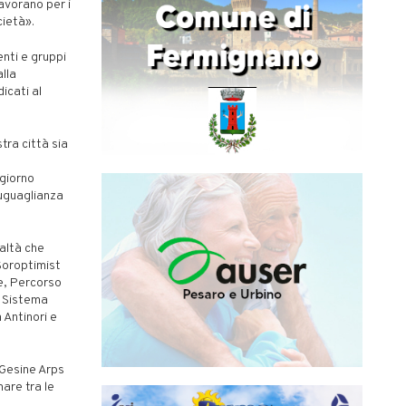
avorano per i
cietà».
enti e gruppi
lla
dicati al
tra città sia
 giorno
’uguaglianza
altà che
Soroptimist
le, Percorso
l Sistema
 Antinori e
 Gesine Arps
are tra le
.