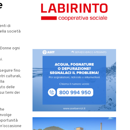
e
nti di
ella società
 Donne ogni
i.
seguire fino
i culturali,
lla
uto delle
sui temi dei
che
nvolge
pportunità
un’occasione