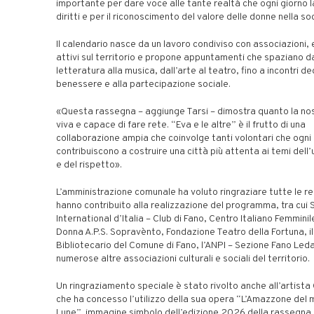
importante per dare voce alle tante realtà che ogni giorno l
diritti e per il riconoscimento del valore delle donne nella so
Il calendario nasce da un lavoro condiviso con associazioni, 
attivi sul territorio e propone appuntamenti che spaziano da
letteratura alla musica, dall’arte al teatro, fino a incontri de
benessere e alla partecipazione sociale.
«Questa rassegna – aggiunge Tarsi – dimostra quanto la nos
viva e capace di fare rete. “Eva e le altre” è il frutto di una
collaborazione ampia che coinvolge tanti volontari che ogni
contribuiscono a costruire una città più attenta ai temi dell
e del rispetto».
L’amministrazione comunale ha voluto ringraziare tutte le re
hanno contribuito alla realizzazione del programma, tra cui 
International d’Italia – Club di Fano, Centro Italiano Femmini
Donna A.P.S. Sopravènto, Fondazione Teatro della Fortuna, i
Bibliotecario del Comune di Fano, l’ANPI – Sezione Fano Leda
numerose altre associazioni culturali e sociali del territorio.
Un ringraziamento speciale è stato rivolto anche all’artista
che ha concesso l’utilizzo della sua opera “L’Amazzone del m
Lune”, immagine simbolo dell’edizione 2026 della rassegna