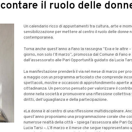
ccontare il ruolo delle donn
Un calendario ricco di appuntamenti tra cultura, arte e mome
sensibilizzazione per mettere al centro il ruolo delle donne n
contemporanea.
Torna anche quest’anno a Fano la rassegna “Eva e le altre –
giorno, non solo l’8 marzo”, promossa dal Comune di Fano e
dall’assessorato alle Pari Opportunità guidato da Lucia Tars
La manifestazione prenderà il via nel mese di marzo per pro
a maggio con un programma articolato che comprende incontr
spettacoli, mostre e occasioni di approfondimento aperte a
cittadinanza. Un percorso pensato per valorizzare il contrib
donne nella società e promuovere una riflessione collettiva 
diritti, dell’uguaglianza e della partecipazione.
«La donna è al centro di una riflessione multidisciplinare. An
quest’anno proponiamo una programmazione corale che coi
numerose realtà della città – spiega l’assessora alle Pari O
Lucia Tarsi –. L’8 marzo e il mese che segue rappresentano 