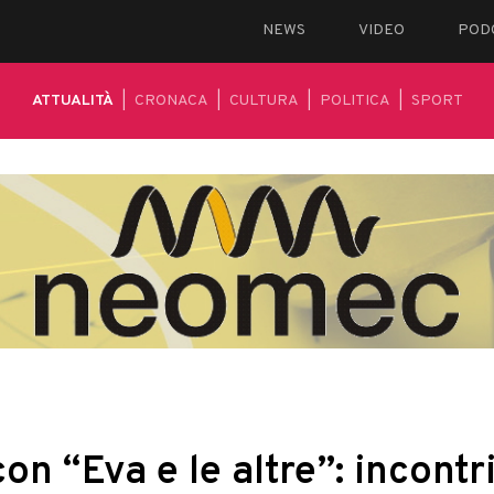
NEWS
VIDEO
POD
ATTUALITÀ
|
CRONACA
|
CULTURA
|
POLITICA
|
SPORT
n “Eva e le altre”: incontri