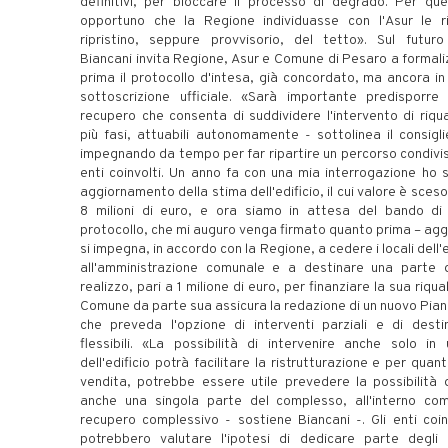
definitivi, per bloccare il processo di degrado. Per qu
opportuno che la Regione individuasse con l'Asur le ri
ripristino, seppure provvisorio, del tetto». Sul futuro d
Biancani invita Regione, Asur e Comune di Pesaro a formal
prima il protocollo d'intesa, già concordato, ma ancora in
sottoscrizione ufficiale. «Sarà importante predisporre
recupero che consenta di suddividere l'intervento di riqual
più fasi, attuabili autonomamente - sottolinea il consigli
impegnando da tempo per far ripartire un percorso condiviso
enti coinvolti. Un anno fa con una mia interrogazione ho s
aggiornamento della stima dell'edificio, il cui valore è sceso
8 milioni di euro, e ora siamo in attesa del bando di 
protocollo, che mi auguro venga firmato quanto prima – aggi
si impegna, in accordo con la Regione, a cedere i locali dell
all'amministrazione comunale e a destinare una parte d
realizzo, pari a 1 milione di euro, per finanziare la sua riqual
Comune da parte sua assicura la redazione di un nuovo Pian
che preveda l'opzione di interventi parziali e di desti
flessibili. «La possibilità di intervenire anche solo in
dell'edificio potrà facilitare la ristrutturazione e per quan
vendita, potrebbe essere utile prevedere la possibilità 
anche una singola parte del complesso, all'interno co
recupero complessivo - sostiene Biancani -. Gli enti coinvo
potrebbero valutare l'ipotesi di dedicare parte degli s