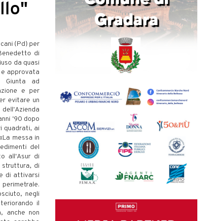
llo"
ncani (Pd) per
 Benedetto di
hiuso da quasi
e e approvata
la Giunta ad
nzione e per
per evitare un
 dell'Azienda
 anni '90 dopo
i quadrati, ai
. «La messa in
cedimenti del
o all'Asur di
struttura, di
e di attivarsi
 perimetrale.
sciuto, negli
teriorando il
a, anche non