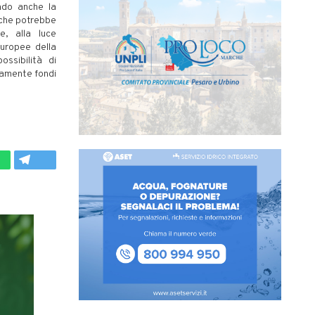
ndo anche la
i che potrebbe
, alla luce
europee della
ssibilità di
tamente fondi