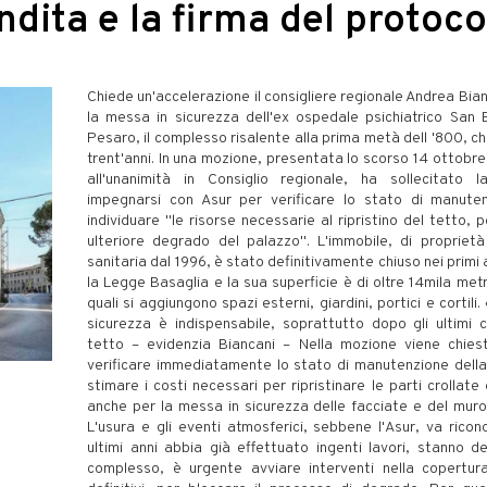
ndita e la firma del protoco
Chiede un'accelerazione il consigliere regionale Andrea Bia
la messa in sicurezza dell'ex ospedale psichiatrico San
Pesaro, il complesso risalente alla prima metà dell '800, c
trent'anni. In una mozione, presentata lo scorso 14 ottobr
all'unanimità in Consiglio regionale, ha sollecitato 
impegnarsi con Asur per verificare lo stato di manute
individuare "le risorse necessarie al ripristino del tetto, 
ulteriore degrado del palazzo". L'immobile, di proprietà
sanitaria dal 1996, è stato definitivamente chiuso nei primi
la Legge Basaglia e la sua superficie è di oltre 14mila metr
quali si aggiungono spazi esterni, giardini, portici e cortili
sicurezza è indispensabile, soprattutto dopo gli ultimi 
tetto – evidenzia Biancani – Nella mozione viene chiest
verificare immediatamente lo stato di manutenzione della 
stimare i costi necessari per ripristinare le parti crollate 
anche per la messa in sicurezza delle facciate e del muro
L'usura e gli eventi atmosferici, sebbene l'Asur, va ricono
ultimi anni abbia già effettuato ingenti lavori, stanno de
complesso, è urgente avviare interventi nella copertur