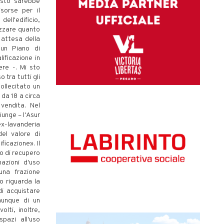
esto sarebbe
sorse per il
ell'edificio,
izzare quanto
 attesa della
 un Piano di
ificazione in
ere -. Mi sto
 tra tutti gli
ollecitato un
 da 18 a circa
vendita. Nel
unge – l'Asur
'ex-lavanderia
el valore di
ificazione». Il
o di recupero
nazioni d'uso
 una frazione
to riguarda la
di acquistare
munque di un
lti, inoltre,
pazi all'uso