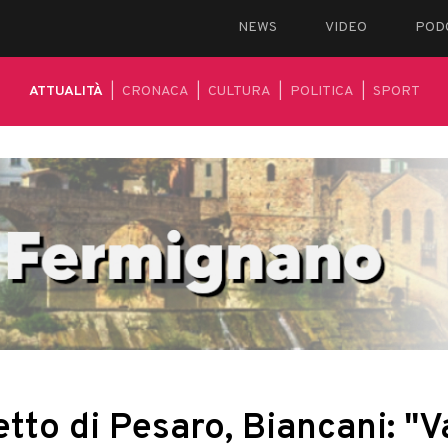
NEWS
VIDEO
POD
ATTUALITÀ
|
CRONACA
|
CULTURA
|
POLITICA
|
SPORT
tto di Pesaro, Biancani: "