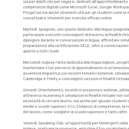
sia per adulti che per ragazzi, dedicati all’approfondimento 
competenze digitali come Microsoft Excel, Google Workspa
ProgeCad ma anche strumenti utili per gli studenti come le
concettuali e strumenti per ricerche efficaci online
Martedì: Spagnolo, uno spazio dedicato alla lingua spagnola
partecipare a incontri coinvolgenti attraverso la Realtà Virt
dipingere durante le conversazioni in lingua, affrontare simul
preparazione alla certificazione DELE, oltre a conversazioni
aperte a tutti i livelli.
Mercoledì: Inglese l'area dedicata alla lingua inglese, proge
trasformare il tuo percorso di apprendimento in un'emozion
avventura linguistica con incontri tematici bimensili, simulaz
Cambridge e Trinity e coinvolgenti sessioni in Realtà Virtual
Giovedì: Orientamento, incontri in presenza e webinar, pillol
attraverso eLearning e simulazioni in Realtà Virtuale non sol
necessità di cercare lavoro, ma anche per giovani studenti 
medie e scuole superiori. Il Cv, Il bilancio di competenze, la r
del lavoro, come scegliere la scuola superiore e tanto altro
Venerdì: Speaking Club: un'opportunità per immergerti nella 
inglese, praticare la pronuncia, arricchire il tuo vocabolario 