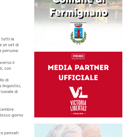
 tutti la
e un set di
e persone.
verso il
i, con
lo di
linguistici,
rsonale di
dicembre
stesso giorno
ico pensati