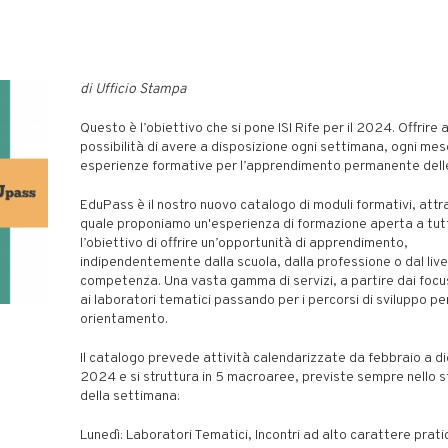
di Ufficio Stampa
Questo è l’obiettivo che si pone ISI Rife per il 2024. Offrire a
possibilità di avere a disposizione ogni settimana, ogni mes
esperienze formative per l’apprendimento permanente dell
EduPass è il nostro nuovo catalogo di moduli formativi, attra
quale proponiamo un'esperienza di formazione aperta a tutt
l’obiettivo di offrire un’opportunità di apprendimento,
indipendentemente dalla scuola, dalla professione o dal livel
competenza. Una vasta gamma di servizi, a partire dai focus 
ai laboratori tematici passando per i percorsi di sviluppo pe
orientamento.
Il catalogo prevede attività calendarizzate da febbraio a 
2024 e si struttura in 5 macroaree, previste sempre nello 
della settimana:
Lunedì: Laboratori Tematici, Incontri ad alto carattere prat