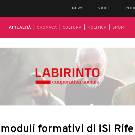
NEWS
VIDEO
POD
ATTUALITÀ
|
CRONACA
|
CULTURA
|
POLITICA
|
SPORT
moduli formativi di ISI Rife