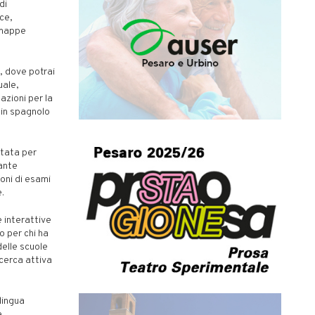
di
ce,
 mappe
, dove potrai
uale,
azioni per la
 in spagnolo
ttata per
ante
ioni di esami
e.
e interattive
o per chi ha
delle scuole
icerca attiva
lingua
e