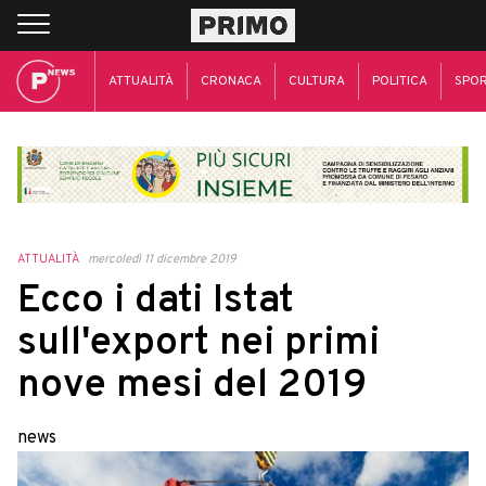
ATTUALITÀ
CRONACA
CULTURA
POLITICA
SPO
ATTUALITÀ
mercoledì 11 dicembre 2019
Ecco i dati Istat
sull'export nei primi
nove mesi del 2019
news