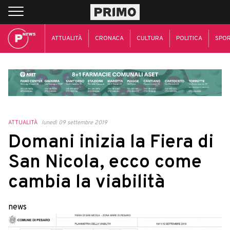
ATTUALITÀ
CRONACA
CULTURA
POLITICA
SPO
ATTUALITÀ
lunedì 09 settembre 2019
Domani inizia la Fiera di
San Nicola, ecco come
cambia la viabilità
news