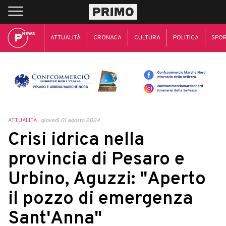
ATTUALITÀ
CRONACA
CULTURA
POLITICA
SPO
ATTUALITÀ
giovedì 01 agosto 2024
Crisi idrica nella
provincia di Pesaro e
Urbino, Aguzzi: "Aperto
il pozzo di emergenza
Sant'Anna"