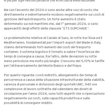
in più per ogni veicolo pesante che effettua la linea nazionale.
Ma con l’avvento del 2024 ci sono anche altre voci di costo che
direttamente e indirettamente incidono negativamente sui costi di
gestione dell’autotrasporto. Un forte aumento è stato
determinato sui noli marittimi che, dal 1° gennaio 2024, si sono
appesantiti degli effetti della clausola “ETS SURCHAGE”.
Le problematiche relative al Canale di Suez, le rotte tra l’Asia ed il
Mediterraneo, fondamentali per l’import-export del Made in Italy,
stanno determinando forti aumenti dei costi del trasporto
container; il sistema logistico è tornato a subire l’incertezza dei
tempi di consegna a causa, tra l’altro, delle deviazioni su rotte
meno pericolose ma molto più lunghe. Crescono del 5,10% le tariffe
per l’attraversamento del Monte Bianco e del Frejus.
Per quanto riguarda i costi indiretti, allungamento dei tempi di
percorrenza a causa della situazione infrastrutturale della viabilità,
carenza di personale e disfunzioni degli sportelli UMC, 940 ore
complessive di lavoro sottratte dal calendario dei divieti di
circolazione per l’anno 2024, sono tutti aspetti che si ripercuotono
negativamente sui costi, sulla capacità produttiva e sulla
possibilità di conseguire reddito.