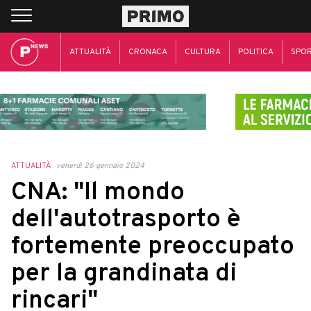
ATTUALITÀ
CRONACA
CULTURA
POLITICA
SPO
ATTUALITÀ
venerdì 26 gennaio 2024
CNA: "Il mondo
dell'autotrasporto è
fortemente preoccupato
per la grandinata di
rincari"