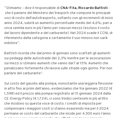
“Stimiamo – dice il responsabile di
CNA-Fita, Riccardo Battisti
-
che il paniere del Ministero dei trasporti che compone le principali
voci di costo dell’autotrasporto, soltanto con gli incrementi di inizio
anno 2024, subirà un aumento percentuale medio del 4,6%, pari a
circa seimila euro in più l’anno per ciascun mezzo (escluso il costo
del lavoro dipendente e del carburante). Nel 2024 scade il CCNL di
riferimento della categoria e certamente il suo rinnovo non sarà
indolore”.
Battisti ricorda che dal primo di gennaio sono scattati gli aumenti
sui pedaggi delle autostrade del 2,3% mentre per le assicurazioni
sui mezzi si stimano aumenti che vanno dal 7 al 15%. Aumenti che
penalizzano fortemente chi lavora sulle strade ogni giorno. Per non
parlare del carburante”.
Sul costo del gasolio alla pompa, nonostante una leggera flessione
in atto fino ai primi dell’anno, evidenziamo che tra gennaio 2022 (€
1,598) ed il prezzo alla pompa registrato al 15 gennaio 2024 dalla
CE-Energy Policy (€ 1,724), ci sono tredici centesimi in più al litro
che incidono su questa voce di costo. I crediti di imposta per
compensare i maggiori costi si stanno esaurendo ma per il 2024
permane un costo del carburante che incide per 4.300 euro l’anno