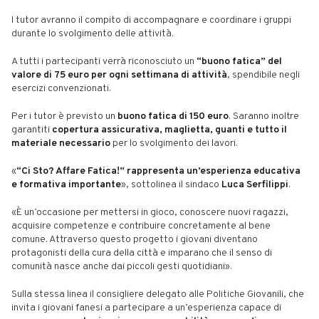
I tutor avranno il compito di accompagnare e coordinare i gruppi
durante lo svolgimento delle attività.
A tutti i partecipanti verrà riconosciuto un
“buono fatica” del
valore di 75 euro per ogni settimana di attività
, spendibile negli
esercizi convenzionati.
Per i tutor è previsto un
buono fatica di 150 euro
. Saranno inoltre
garantiti
copertura assicurativa, maglietta, guanti e tutto il
materiale necessario
per lo svolgimento dei lavori.
«
“Ci Sto? Affare Fatica!” rappresenta un’esperienza educativa
e formativa importante
», sottolinea il sindaco
Luca Serfilippi
.
«È un’occasione per mettersi in gioco, conoscere nuovi ragazzi,
acquisire competenze e contribuire concretamente al bene
comune. Attraverso questo progetto i giovani diventano
protagonisti della cura della città e imparano che il senso di
comunità nasce anche dai piccoli gesti quotidiani».
Sulla stessa linea il consigliere delegato alle Politiche Giovanili, che
invita i giovani fanesi a partecipare a un’esperienza capace di