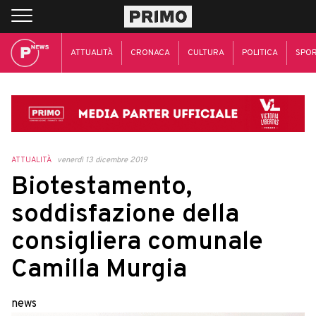
ATTUALITÀ
CRONACA
CULTURA
POLITICA
SPO
ATTUALITÀ
venerdì 13 dicembre 2019
Biotestamento,
soddisfazione della
consigliera comunale
Camilla Murgia
news