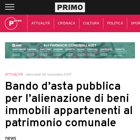
ATTUALITÀ
CRONACA
CULTURA
POLITICA
SPO
ATTUALITÀ
mercoledì 06 novembre 2019
Bando d’asta pubblica
per l’alienazione di beni
immobili appartenenti al
patrimonio comunale
news