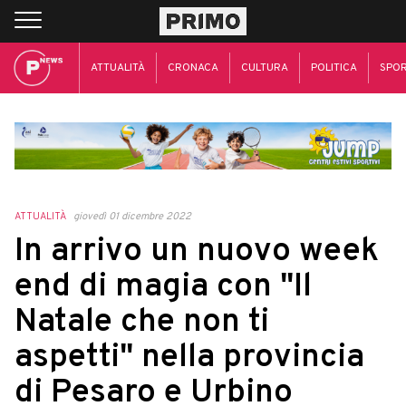
ATTUALITÀ
CRONACA
CULTURA
POLITICA
SPO
ATTUALITÀ
giovedì 01 dicembre 2022
In arrivo un nuovo week
end di magia con "Il
Natale che non ti
aspetti" nella provincia
di Pesaro e Urbino