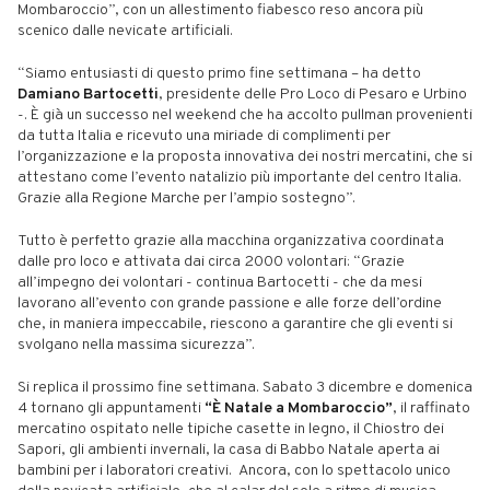
Mombaroccio”, con un allestimento fiabesco reso ancora più
scenico dalle nevicate artificiali.
“Siamo entusiasti di questo primo fine settimana – ha detto
Damiano Bartocetti
, presidente delle Pro Loco di Pesaro e Urbino
-. È già un successo nel weekend che ha accolto pullman provenienti
da tutta Italia e ricevuto una miriade di complimenti per
l’organizzazione e la proposta innovativa dei nostri mercatini, che si
attestano come l’evento natalizio più importante del centro Italia.
Grazie alla Regione Marche per l’ampio sostegno”.
Tutto è perfetto grazie alla macchina organizzativa coordinata
dalle pro loco e attivata dai circa 2000 volontari: “Grazie
all’impegno dei volontari - continua Bartocetti - che da mesi
lavorano all’evento con grande passione e alle forze dell’ordine
che, in maniera impeccabile, riescono a garantire che gli eventi si
svolgano nella massima sicurezza”.
Si replica il prossimo fine settimana. Sabato 3 dicembre e domenica
4 tornano gli appuntamenti
“È Natale a Mombaroccio”
, il raffinato
mercatino ospitato nelle tipiche casette in legno, il Chiostro dei
Sapori, gli ambienti invernali, la casa di Babbo Natale aperta ai
bambini per i laboratori creativi. Ancora, con lo spettacolo unico