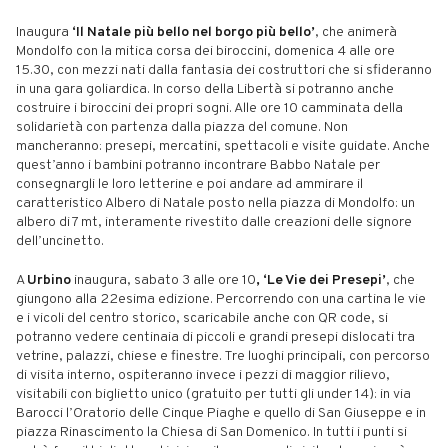
Inaugura
‘Il Natale più bello nel borgo più bello’
, che animerà
Mondolfo con la mitica corsa dei biroccini, domenica 4 alle ore
15.30, con mezzi nati dalla fantasia dei costruttori che si sfideranno
in una gara goliardica. In corso della Libertà si potranno anche
costruire i biroccini dei propri sogni. Alle ore 10 camminata della
solidarietà con partenza dalla piazza del comune. Non
mancheranno: presepi, mercatini, spettacoli e visite guidate. Anche
quest’anno i bambini potranno incontrare Babbo Natale per
consegnargli le loro letterine e poi andare ad ammirare il
caratteristico Albero di Natale posto nella piazza di Mondolfo: un
albero di 7 mt, interamente rivestito dalle creazioni delle signore
dell’uncinetto.
A
Urbino
inaugura, sabato 3 alle ore 10
, ‘Le Vie dei Presepi’
, che
giungono alla 22esima edizione. Percorrendo con una cartina le vie
e i vicoli del centro storico, scaricabile anche con QR code, si
potranno vedere centinaia di piccoli e grandi presepi dislocati tra
vetrine, palazzi, chiese e finestre. Tre luoghi principali, con percorso
di visita interno, ospiteranno invece i pezzi di maggior rilievo,
visitabili con biglietto unico (gratuito per tutti gli under 14): in via
Barocci l’Oratorio delle Cinque Piaghe e quello di San Giuseppe e in
piazza Rinascimento la Chiesa di San Domenico. In tutti i punti si