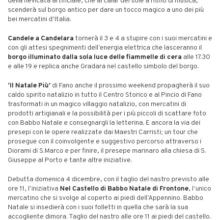
della nevicata artificiale, che al calar del sole a ritmo di musica,
scenderà sul borgo antico per dare un tocco magico a uno dei più
bei mercatini d’Italia.
Candele a Candelara
tornerà il 3 e 4 a stupire con i suoi mercatini e
con gli attesi spegnimenti dell’energia elettrica che lasceranno il
borgo illuminato dalla
sola luce delle fiammelle di cera
alle 17.30
e alle 19 e replica anche Gradara nel castello simbolo del borgo.
‘Il Natale Più’
di Fano anche il prossimo weekend propagherà il suo
caldo spirito natalizio in tutto il Centro Storico e al Pincio di Fano
trasformati in un magico villaggio natalizio, con mercatini di
prodotti artigianali e la possibilità per i più piccoli di scattare foto
con Babbo Natale e consegnargli la letterina. E ancora la via dei
presepi con le opere realizzate dai Maestri Carristi; un tour che
prosegue con il coinvolgente e suggestivo percorso attraverso i
Diorami di S.Marco e per finire, il presepe marinaro alla chiesa di S.
Giuseppe al Porto e tante altre iniziative.
Debutta domenica 4 dicembre, con il taglio del nastro previsto alle
ore 11, l’iniziativa
Nel Castello di Babbo Natale di Frontone
, l’unico
mercatino che si svolge al coperto ai piedi dell’Appennino. Babbo
Natale si insedierà con i suoi folletti in quella che sarà la sua
accogliente dimora. Taglio del nastro alle ore 11 ai piedi del castello.