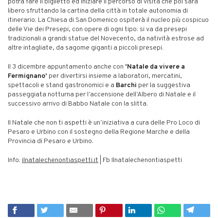
potrà fare il biglietto ed iniziare il percorso di visita che poi sarà
libero sfruttando la cartina della città in totale autonomia di
itinerario. La Chiesa di San Domenico
ospiterà il nucleo più cospicuo
delle Vie dei Presepi, con opere di ogni tipo: si va da presepi
tradizionali a grandi statue del Novecento, da natività estrose ad
altre intagliate, da sagome giganti a piccoli presepi.
Il 3 dicembre appuntamento anche con
‘Natale da vivere a
Fermignano’
per divertirsi insieme a laboratori, mercatini,
spettacoli e stand gastronomici e a
Barchi
per la suggestiva
passeggiata notturna per l’accensione dell’Albero di Natale e il
successivo arrivo di Babbo Natale con la slitta.
Il Natale che non ti aspetti è un’iniziativa a cura delle Pro Loco di
Pesaro e Urbino con il sostegno della Regione Marche e della
Provincia di Pesaro e Urbino.
Info:
ilnatalechenontiaspetti.it
| Fb Ilnatalechenontiaspetti