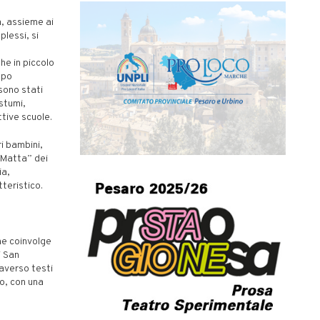
a, assieme ai
plessi, si
he in piccolo
ppo
sono stati
ostumi,
ttive scuole.
i bambini,
a Matta” dei
ia,
teristico.
he coinvolge
i San
averso testi
so, con una