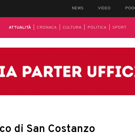
NEWS
VIDEO
POD
ATTUALITÀ
|
CRONACA
|
CULTURA
|
POLITICA
|
SPORT
ico di San Costanzo