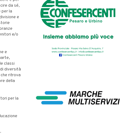
cire da sé,
 per la
divisione e
storie
noranze
enitori e/o
me e
uarte,
le classi
di diversità
 che ritrova
ore della
tori per la
educazione
”