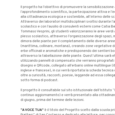
Il progetto ha l’obiettivo di promuovere la sensibilizzazion
l’approfondimento scientifico, la partecipazione attiva e l’
alla cittadinanza ecologica e sostenibile, all’interno delle sc
Attraverso dei laboratori multidisciplinari svoltisi durante l’
scolastico e con l’ausilio di consulenti esterni come Catia Be
Tommaso Vesprini, gli studenti valorizzeranno le aree verdi a
plesso scolastico, attraverso l’organizzazione degli spazi,
dimora delle piante per il completamento delle diverse are
(marittima, collinare, montana), creando zone vegetative 
erbe officinali e aromatiche e predisponendo dei sentieri bo
attraverso la tabellazione delle piante. Quest’ultima sarà e
utilizzando pannelli di compensato che verranno pirografat
disegno e QRcode, collegato all’erbario online multilingue (i
inglese e francese), in cui verrà riportata la scheda tecnica 
oltre a curiosità, racconti, poesie, leggende ad essa colleg
sotto forma di podcast.
Il progetto è consultabile sul sito istituzionale dell’Istituto “
continuo aggiornamento) e verrà presentato alla cittadina
di giugno, prima del termine delle lezioni.
“A VOCE TUA”
è il titolo del Progetto scelto dalla scuola pri
Frattesi” di San Costanzo e dedicato alla lettura; per cono