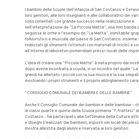
I bambini delle Scuole dell’infanzia di San Costanzo e Ceras
loro genitori, alle loro insegnanti e alle collaboratrici dei vari 
sono cimentati con grande successo nella realizzazione e
nell’interpretazione de “La Piccola Matta”, una mini banda c
seguisse le orme e l’esempio de “La Matta”, inimitabile gru
folkloristico e musicale del paese di San Costanzo; insieme 
realizzati gli strumenti (ottenuti con materiali di riciclo) e c
all’interno di laboratori pomeridiani pressi i locali delle rispe
L’idea di creare una “Piccola Matta” è nata proprio dai nostr
dopo averla incontrata a scuola, in un incontro nel quale “L
grandi ha allietato i piccoli con la sua musica e la sua simpat
mostrando i propri strumenti e il proprio abbigliamento carat
“CONSIGLIO COMUNALE DEI BAMBINI E DELLE BAMBINE”
Anche il Consiglio Comunale dei bambini e delle bambine – c
le classi quarte e quinte della Scuola primaria “F. Frattesi” d
Costanzo - ha partecipato alla Settimana della Cultura attr
e disegni (realizzati dai bambini), esposti nei locali del ples
mostra allestita dagli alunni e riservata ai loro genitori.