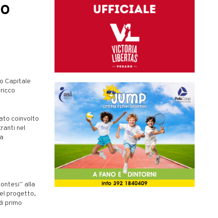
ro
zo Capitale
ricco
ato coinvolto
ranti nel
ca
ontesi” alla
el progetto,
di primo