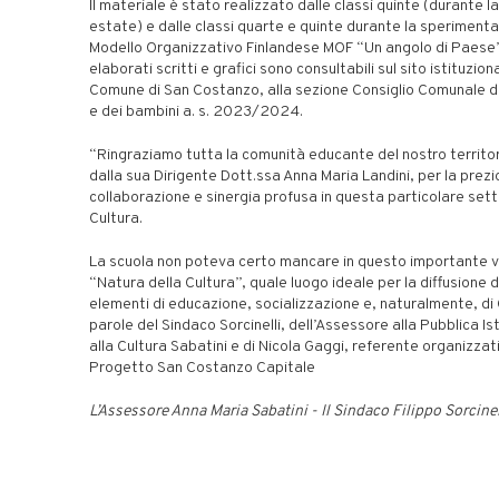
Il materiale è stato realizzato dalle classi quinte (durante l
estate) e dalle classi quarte e quinte durante la sperimenta
Modello Organizzativo Finlandese MOF “Un angolo di Paese”; 
elaborati scritti e grafici sono consultabili sul sito istituzion
Comune di San Costanzo, alla sezione Consiglio Comunale d
e dei bambini a. s. 2023/2024.
“Ringraziamo tutta la comunità educante del nostro territor
dalla sua Dirigente Dott.ssa Anna Maria Landini, per la prez
collaborazione e sinergia profusa in questa particolare set
Cultura.
La scuola non poteva certo mancare in questo importante v
“Natura della Cultura”, quale luogo ideale per la diffusione d
elementi di educazione, socializzazione e, naturalmente, di C
parole del Sindaco Sorcinelli, dell’Assessore alla Pubblica Is
alla Cultura Sabatini e di Nicola Gaggi, referente organizzat
Progetto San Costanzo Capitale
L’Assessore Anna Maria Sabatini - Il Sindaco Filippo Sorcinel