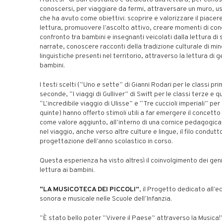
conoscersi, per viaggiare da fermi, attraversare un muro, us
che ha avuto come obiettivi: scoprire e valorizzare il piacere
lettura, promuovere l’ascolto attivo, creare momenti di con
confronto tra bambini e insegnanti veicolati dalla lettura di 
narrate, conoscere racconti della tradizione culturale di mi
linguistiche presenti nel territorio, attraverso la lettura di g
bambini.
I testi scelti (“Uno e sette” di Gianni Rodari per le classi pri
seconde, “I viaggi di Gulliver” di Swift per le classi terze e q
“L’incredibile viaggio di Ulisse” e “Tre cuccioli imperiali” per 
quinte) hanno offerto stimoli utili a far emergere il concetto 
come valore aggiunto, all’interno di una cornice pedagogica
nel viaggio, anche verso altre culture e lingue, il filo condutt
progettazione dell’anno scolastico in corso.
Questa esperienza ha visto altresì il coinvolgimento dei geni
lettura ai bambini.
“LA MUSICOTECA DEI PICCOLI”
, il Progetto dedicato all’
sonora e musicale nelle Scuole dell’Infanzia.
“È stato bello poter “Vivere il Paese” attraverso la Musica!