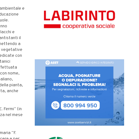
e ambientale e
educazione
uole.
anno
lacchi e
ntistanti il
 mettendo a
e vegetative
dedicate con
tanici
ffettuata
i con nome,
taliano,
della pianta,
ata, anche
E. Fermi” (in
nza nel mese
maria “F.
scere e per