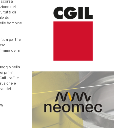
a scorsa
zione del
tutti gli
ale del
elle bambine
io, a partire
iosa
timana della
iaggio nella
ei primi
ultura.” le
truzione e
ivo del
li