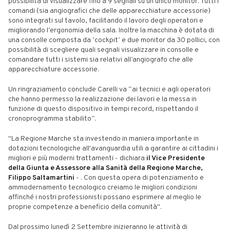
possibilità di visualizzare fino a 9 segnali su un unico monitor. Tutti i
comandi (sia angiografici che delle apparecchiature accessorie)
sono integrati sul tavolo, facilitando il lavoro degli operatori e
migliorando l’ergonomia della sala. Inoltre la macchina è dotata di
una consolle composta da ‘cockpit’ e due monitor da 30 pollici, con
possibilità di scegliere quali segnali visualizzare in consolle e
comandare tutti i sistemi sia relativi all’angiografo che alle
apparecchiature accessorie.
Un ringraziamento conclude Carelli va “ai tecnici e agli operatori
che hanno permesso la realizzazione dei lavori e la messa in
funzione di questo dispositivo in tempi record, rispettando il
cronoprogramma stabilito”.
"La Regione Marche sta investendo in maniera importante in
dotazioni tecnologiche all'avanguardia utili a garantire ai cittadini i
migliori e più moderni trattamenti - dichiara
il Vice Presidente
della Giunta e Assessore alla Sanità della Regione Marche,
Filippo Saltamartini
- . Con questa opera di potenziamento e
ammodernamento tecnologico creiamo le migliori condizioni
affinché i nostri professionisti possano esprimere al meglio le
proprie competenze a beneficio della comunità".
Dal prossimo lunedì 2 Settembre inizieranno le attività di