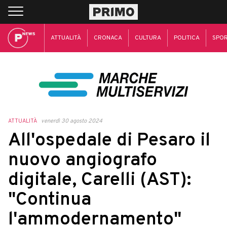
ATTUALITÀ
CRONACA
CULTURA
POLITICA
SPO
ATTUALITÀ
venerdì 30 agosto 2024
All'ospedale di Pesaro il
nuovo angiografo
digitale, Carelli (AST):
"Continua
l'ammodernamento"