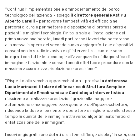
“Continua l’implementazione e ammodernamento del parco
tecnologico dell’azienda - spiega
il direttore generale Ast Pu
Alberto Carelli
– per favorire tempestività ed efficacia nei
percorsi di cura e per mettere a disposizione di professionisti e
pazienti le migliori tecnologie. Finita la sala e l’installazione del
primo nuovo angiografo, lunedì partiranno i lavori che porteranno
alla messa in opera del secondo nuovo angiografo. I due dispositivi
consentono lo studio invasivo e gli interventi sul cuore e sono
integrati con tutte le tecnologie all'avanguardia di diagnostica di
immagine e funzionale e consentono di effettuare procedure con la
massima accuratezza, risoluzione e precisione”.
“Rispetto alla vecchia apparecchiatura – precisa
la dottoressa
Lucia Marinucci titolare dell’incarico di Struttura Semplice
Dipartimentale Emodinamica e Cardiologia Interventistica
–
riusciremo a realizzare prestazioni grazie alla maggiore
automazione e maneggevolezza generale dell’apparecchiatura,
riducendo la dose al paziente e operatore e migliorando allo stesso
tempo la qualità delle immagini attraverso algoritmi automatici di
enfatizzazione delle immagini”.
I nuovi angiografi sono dotati di sistemi di ‘large display’ in sala, con