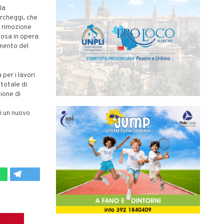
la
rcheggi, che
a rimozione
posa in opera
imento del
 per i lavori
 totale di
ione di
i un nuovo