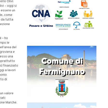
rio Olivi:
vi – oggi si
e essere un
ale, come
i da tutta
tezione
i – ho
ampo le
ell’area del
groviera e
resso una
soprattutto
sì finanziato
ggi a lavori
monio
to di
 un valore
iati
ione Marche.