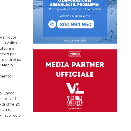
e i lavori
 la Valle del
ruttura a
rvizi per
aro e Urbino,
el Medio
amentali
ai Lavori
ri previsti
 di oltre 20
itava da
il suo ruolo