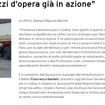
zi d'opera già in azione"
di Ufficio Stampa Regione Marche
“Promessa mantenuta per il Codma. Sono partiti in queste or
destinati a riqualificare un centro servizi strategico per Fano,
Metauro e l’intera regione. È la valorizzazione di una infrast
multi-vocazione che vuole essere un vero e proprio centro se
Fano, per la valle del Metauro e per l’intera provincia di Pes
grazie alla presenza, non solo del Mercato Ortofrutticolo d
Adriatico, ma anche di molte attività legate al volontariato,
all’associazionismo e alla Protezione Civile, rivelatesi fond
specialmente durante l’emergenza pandemica”.
È il commento dell’assessore regionale alle Infrastrutture e 
Pubblici
Francesco Baldelli
, presente oggi all’avvio dei lavo
per il Codma, il complesso di proprietà della Regione Marche
ettari tra edifici, strade e terreni: una struttura che necess
tempo di interventi di manutenzione finalizzati a ottimizzare 
di centro servizi multifunzionale.