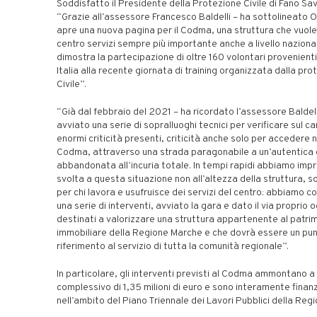
Soddisfatto il Presidente della Protezione Civile di Fano Save
“Grazie all’assessore Francesco Baldelli – ha sottolineato Oli
apre una nuova pagina per il Codma, una struttura che vuol
centro servizi sempre più importante anche a livello nazion
dimostra la partecipazione di oltre 160 volontari provenient
Italia alla recente giornata di training organizzata dalla pro
Civile”.
“Già dal febbraio del 2021 – ha ricordato l’assessore Baldell
avviato una serie di sopralluoghi tecnici per verificare sul c
enormi criticità presenti, criticità anche solo per accedere n
Codma, attraverso una strada paragonabile a un’autentica 
abbandonata all’incuria totale. In tempi rapidi abbiamo imp
svolta a questa situazione non all’altezza della struttura, 
per chi lavora e usufruisce dei servizi del centro: abbiamo co
una serie di interventi, avviato la gara e dato il via proprio o
destinati a valorizzare una struttura appartenente al patri
immobiliare della Regione Marche e che dovrà essere un pun
riferimento al servizio di tutta la comunità regionale”.
In particolare, gli interventi previsti al Codma ammontano a
complessivo di 1,35 milioni di euro e sono interamente finanz
nell’ambito del Piano Triennale dei Lavori Pubblici della Reg