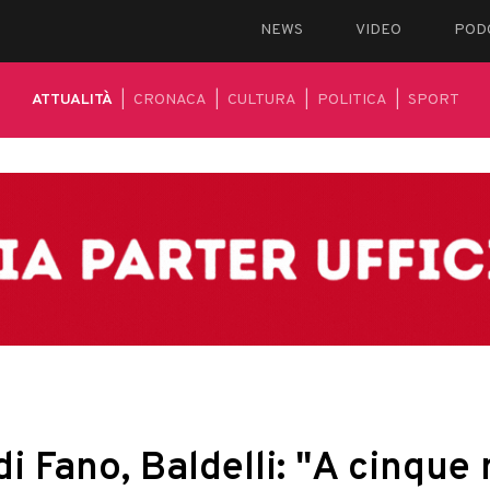
NEWS
VIDEO
POD
ATTUALITÀ
|
CRONACA
|
CULTURA
|
POLITICA
|
SPORT
di Fano, Baldelli: "A cinque