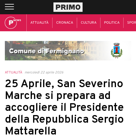
ATTUALITÀ
CRONACA
CULTURA
POLITICA
SPO
ATTUALITÀ
mercoledì 22 aprile 2026
25 Aprile, San Severino
Marche si prepara ad
accogliere il Presidente
della Repubblica Sergio
Mattarella