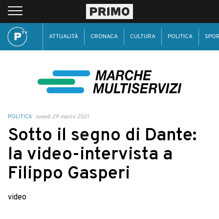
ATTUALITÀ
CRONACA
CULTURA
POLITICA
SPO
POLITICA
lunedì 29 marzo 2021
Sotto il segno di Dante:
la video-intervista a
Filippo Gasperi
video