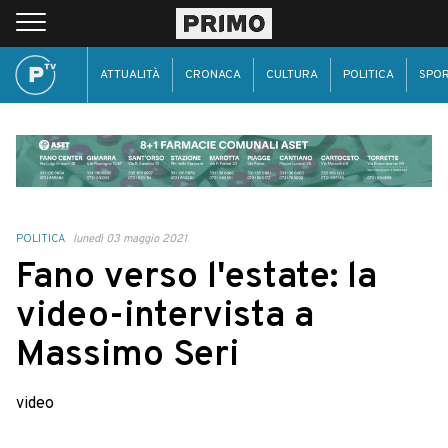
ATTUALITÀ
CRONACA
CULTURA
POLITICA
SPO
POLITICA
lunedì 03 maggio 2021
Fano verso l'estate: la
video-intervista a
Massimo Seri
video