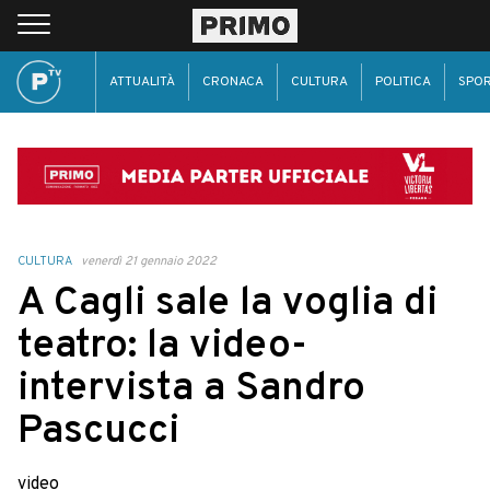
ATTUALITÀ
CRONACA
CULTURA
POLITICA
SPO
CULTURA
venerdì 21 gennaio 2022
A Cagli sale la voglia di
teatro: la video-
intervista a Sandro
Pascucci
video