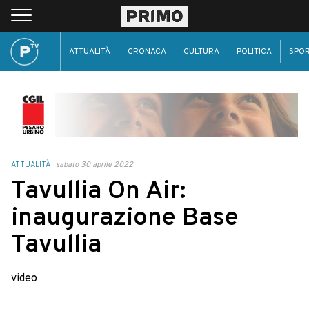
ATTUALITÀ
CRONACA
CULTURA
POLITICA
SPO
ATTUALITÀ
sabato 30 aprile 2022
Tavullia On Air:
inaugurazione Base
Tavullia
video