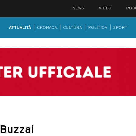
NEWS
VIDEO
POD
ATTUALITÀ
|
CRONACA
|
CULTURA
|
POLITICA
|
SPORT
 Buzzai