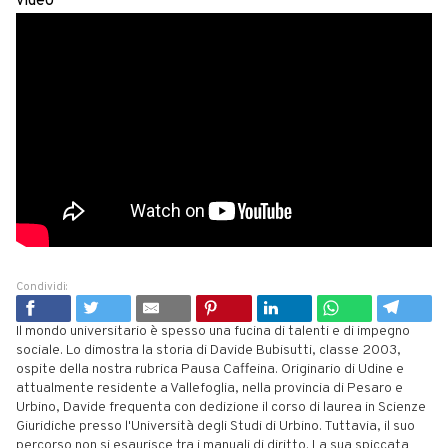
video
Condividi:
Il mondo universitario è spesso una fucina di talenti e di impegno
sociale. Lo dimostra la storia di Davide Bubisutti, classe 2003,
ospite della nostra rubrica Pausa Caffeina. Originario di Udine e
attualmente residente a Vallefoglia, nella provincia di Pesaro e
Urbino, Davide frequenta con dedizione il corso di laurea in Scienze
Giuridiche presso l'Università degli Studi di Urbino. Tuttavia, il suo
percorso non si esaurisce tra i manuali di diritto. La sua spiccata