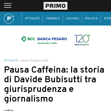
ATTUALITÀ
CRONACA
CULTURA
POLITICA
SPO
ATTUALITÀ
sabato 13 giugno 2026
Pausa Caffeina: la storia
di Davide Bubisutti tra
giurisprudenza e
giornalismo