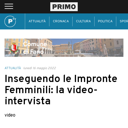
ATTUALITÀ
CRONACA
CULTURA
POLITICA
SPO
ATTUALITÀ
lunedì 16 maggio 2022
Inseguendo le Impronte
Femminili: la video-
intervista
video