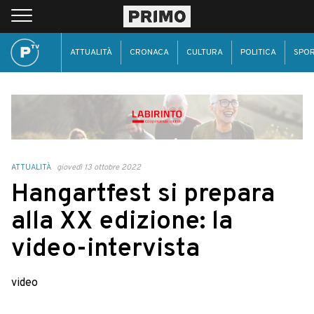
ATTUALITÀ
CRONACA
CULTURA
POLITICA
SPO
ATTUALITÀ
giovedì 13 ottobre 2022
Hangartfest si prepara
alla XX edizione: la
video-intervista
video