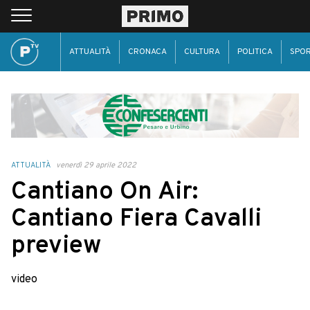
ATTUALITÀ
CRONACA
CULTURA
POLITICA
SPO
ATTUALITÀ
venerdì 29 aprile 2022
Cantiano On Air:
Cantiano Fiera Cavalli
preview
video